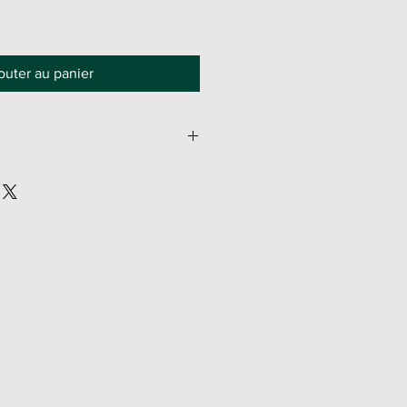
outer au panier
it
e: 180€
tement: nous consulter