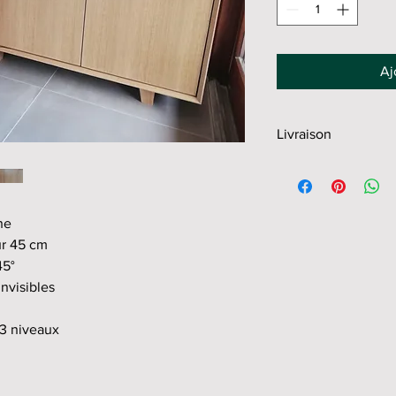
Aj
Livraison
Retrait à l'atelier: gratu
Livraison Puy de Dôm
Livraison hors Dépar
ne
ur 45 cm
45°
invisibles
 3 niveaux